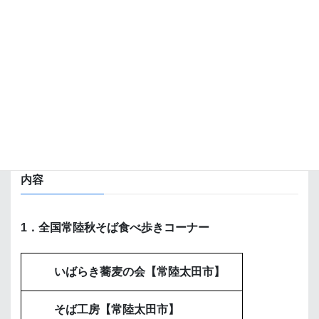
2022年11月12日（土）・13日（日）
10：00～15：00
会場
山吹運動公園（常陸太田市新宿町1番地）
内容
1．全国常陸秋そば食べ歩きコーナー
いばらき蕎麦の会【常陸太田市】
そば工房【常陸太田市】