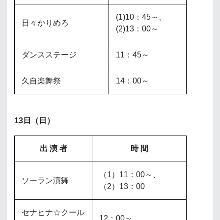
(1)10：45～、
日々かりめろ
(2)13：00～
ダンスステージ
11：45～
久自楽舞祭
14：00～
13日（日）
出 演 者
時 間
（1）11：00～、
ソーラン演舞
（2）13：00
セナヒナ☆クール
12：00～