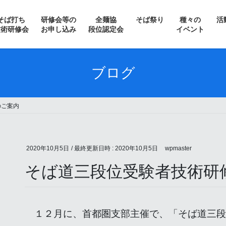
そば打ち
研修会等の
全麺協
そば祭り
種々の
活
技術研修会
お申し込み
段位認定会
イベント
＞ 常陸秋そばフェスティバル
ブログ
＞ そばの花を愛でながら
のご案内
＞ 南会津新そばまつり
＞ 信州・松本そば祭り
2020年10月5日
/ 最終更新日時 :
2020年10月5日
wpmaster
＞ サテライト水戸そば祭り
そば道三段位受験者技術研
＞ 収穫祭 in いばらき蕎麦の会
＞ 日光そばまつり
１２月に、首都圏支部主催で、「そば道三段