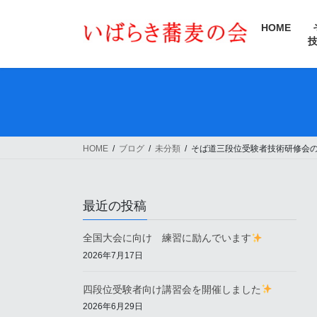
コ
ナ
ン
ビ
HOME
テ
ゲ
ン
ー
ツ
シ
へ
ョ
ス
ン
キ
に
ッ
移
HOME
ブログ
未分類
そば道三段位受験者技術研修会
プ
動
最近の投稿
全国大会に向け 練習に励んでいます
2026年7月17日
四段位受験者向け講習会を開催しました
2026年6月29日