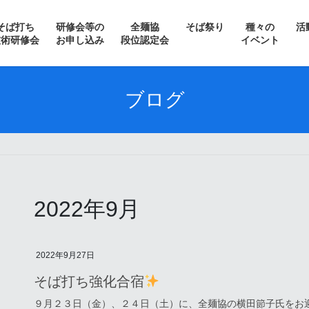
そば打ち
研修会等の
全麺協
そば祭り
種々の
活
技術研修会
お申し込み
段位認定会
イベント
＞ 常陸秋そばフェスティバル
ブログ
＞ そばの花を愛でながら
＞ 南会津新そばまつり
＞ 信州・松本そば祭り
2022年9月
＞ サテライト水戸そば祭り
＞ 収穫祭 in いばらき蕎麦の会
2022年9月27日
そば打ち強化合宿
＞ 日光そばまつり
９月２３日（金）、２４日（土）に、全麺協の横田節子氏をお