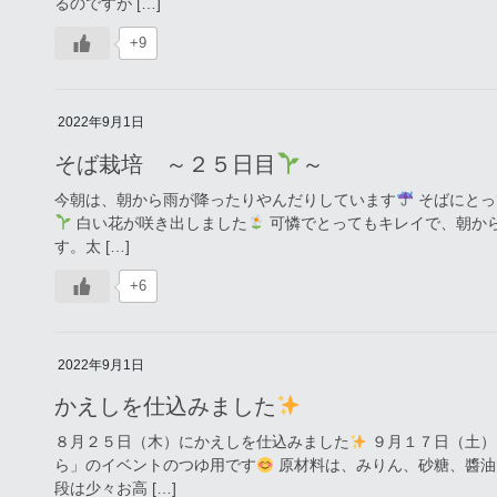
るのですが […]
+9
2022年9月1日
そば栽培 ～２５日目
～
今朝は、朝から雨が降ったりやんだりしています
そばにとっ
白い花が咲き出しました
可憐でとってもキレイで、朝か
す。太 […]
+6
2022年9月1日
かえしを仕込みました
８月２５日（木）にかえしを仕込みました
９月１７日（土）
ら」のイベントのつゆ用です
原材料は、みりん、砂糖、醬油
段は少々お高 […]