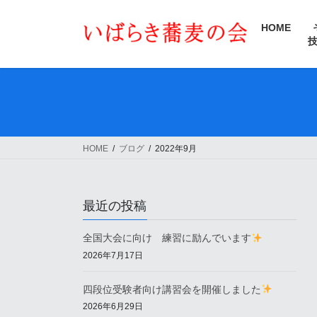
コ
ナ
ン
ビ
HOME
テ
ゲ
ン
ー
ツ
シ
へ
ョ
ス
ン
キ
に
ッ
移
HOME
ブログ
2022年9月
プ
動
最近の投稿
全国大会に向け 練習に励んでいます
2026年7月17日
四段位受験者向け講習会を開催しました
2026年6月29日