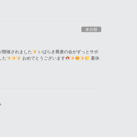
未分類
が開催されました
いばらき蕎麦の会がずっとサポ
した
おめでとうございます
夏休
»