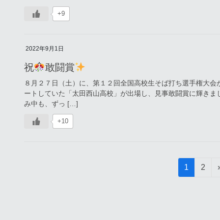
+9
2022年9月1日
祝
敢闘賞
８月２７日（土）に、第１２回全国高校生そば打ち選手権大会
ートしていた「太田西山高校」が出場し、見事敢闘賞に輝きま
み中も、ずっ […]
+10
投
固
固
1
2
稿
定
定
ペ
ペ
の
ー
ー
ペ
ジ
ジ