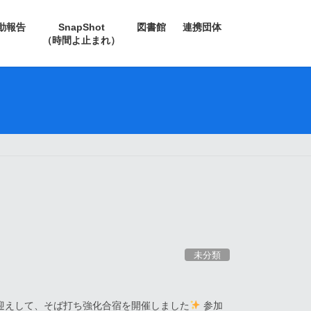
動報告
SnapShot
図書館
連携団体
（時間よ止まれ）
未分類
迎えして、そば打ち強化合宿を開催しました
参加