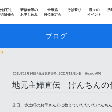
そば打ち
研修会等の
全麺協
そば祭り
種々の
活
技術研修会
お申し込み
段位認定会
イベント
＞ 常陸秋そばフェスティバル
ブログ
＞ そばの花を愛でながら
方
＞ 南会津新そばまつり
＞ 信州・松本そば祭り
2021年12月14日
/ 最終更新日時 :
2021年12月14日
ibasoba003
＞ サテライト水戸そば祭り
地元主婦直伝 けんちんの
＞ 収穫祭 in いばらき蕎麦の会
＞ 日光そばまつり
先日、赤土町のお母さん方に教えていただいたけんち