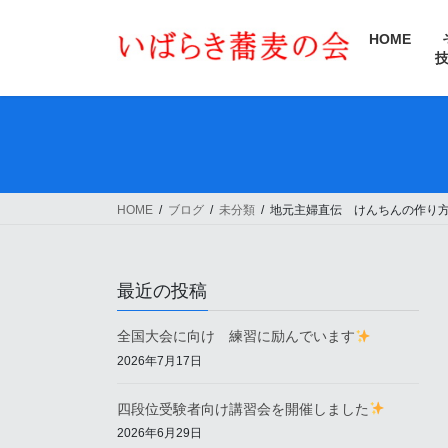
コ
ナ
ン
ビ
HOME
テ
ゲ
ン
ー
ツ
シ
へ
ョ
ス
ン
キ
に
ッ
移
HOME
ブログ
未分類
地元主婦直伝 けんちんの作り
プ
動
最近の投稿
全国大会に向け 練習に励んでいます
2026年7月17日
四段位受験者向け講習会を開催しました
2026年6月29日