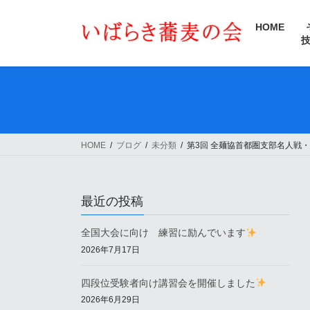
コ
ナ
ン
ビ
HOME
テ
ゲ
ン
ー
ツ
シ
へ
ョ
ス
ン
キ
に
ッ
移
HOME
ブログ
未分類
第3回 全麺協首都圏支部名人戦
プ
動
最近の投稿
全国大会に向け 練習に励んでいます
2026年7月17日
四段位受験者向け講習会を開催しました
2026年6月29日