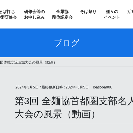
そば打ち
研修会等の
全麺協
そば祭り
種々の
活
技術研修会
お申し込み
段位認定会
イベント
＞ 常陸秋そばフェスティバル
ブログ
＞ そばの花を愛でながら
・団体戦交流茨城大会の風景（動画）
＞ 南会津新そばまつり
＞ 信州・松本そば祭り
2024年3月5日
/ 最終更新日時 :
2024年3月5日
ibasoba006
＞ サテライト水戸そば祭り
第3回 全麺協首都圏支部名
＞ 収穫祭 in いばらき蕎麦の会
大会の風景（動画）
＞ 日光そばまつり